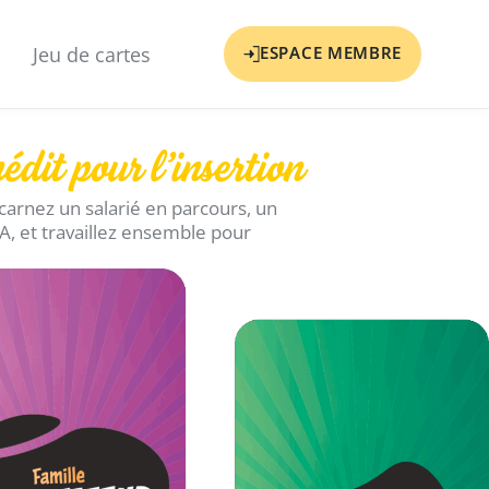
Jeu de cartes
ESPACE MEMBRE
édit pour l’insertion
carnez un salarié en parcours, un
TPA, et travaillez ensemble pour