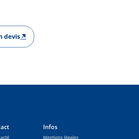
 devis
act
Infos
nacté
Mentions légales