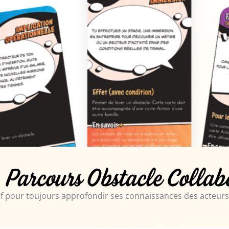
- Parcours Obstacle Collab
if pour toujours approfondir ses connaissances des acteurs 