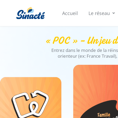
Aller
au
Accueil
Le réseau
contenu
« POC » – Un jeu de 
Entrez dans le monde de la réins
orienteur (ex: France Travail),