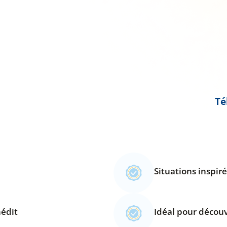
Té
Situations inspir
nédit
Idéal pour découvr