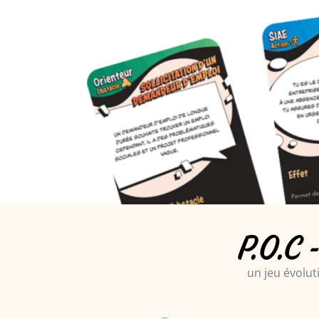
P.O.C 
un jeu évolut