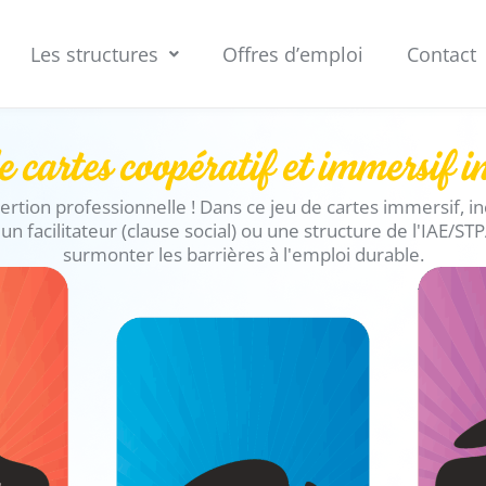
Les structures
Offres d’emploi
Contact
cartes coopératif et immersif in
ertion professionnelle ! Dans ce jeu de cartes immersif, in
 un facilitateur (clause social) ou une structure de l'IAE/S
surmonter les barrières à l'emploi durable.