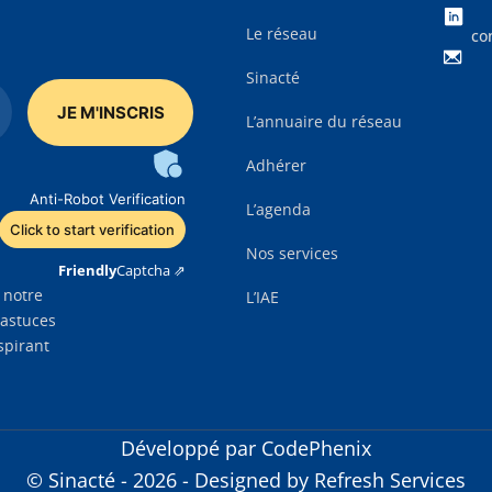
Le réseau
co
Sinacté
L’annuaire du réseau
Adhérer
Anti-Robot Verification
L’agenda
Click to start verification
Nos services
Friendly
Captcha ⇗
 notre
L’IAE
 astuces
spirant
Développé par CodePhenix
© Sinacté - 2026 - Designed by
Refresh Services