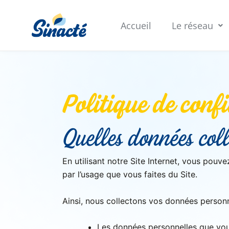
Aller
au
Accueil
Le réseau
contenu
Politique de confi
Quelles données coll
En utilisant notre Site Internet, vous pou
par l’usage que vous faites du Site.
Ainsi, nous collectons vos données person
Les données personnelles que vou