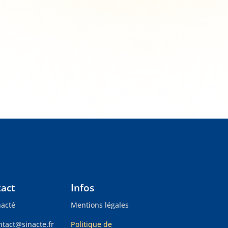
act
Infos
nacté
Mentions légales
ntact@sinacte.fr
Politique de