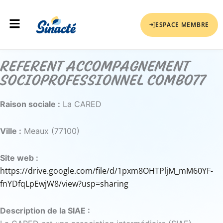
Aller
Menu
au
ESPACE MEMBRE
contenu
REFERENT ACCOMPAGNEMENT
SOCIOPROFESSIONNEL COMBO77
Raison sociale :
La CARED
Ville :
Meaux (77100)
Site web :
https://drive.google.com/file/d/1pxm8OHTPljM_mM60YF-
fnYDfqLpEwjW8/view?usp=sharing
Description de la SIAE :