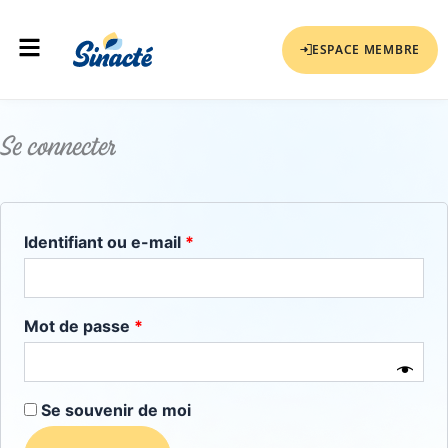
Aller
Obligatoire
Obligatoire
Menu
au
ESPACE MEMBRE
contenu
Se connecter
Identifiant ou e-mail
*
Mot de passe
*
Se souvenir de moi