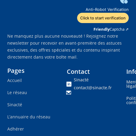
Anti-Robot Verification
Click to start verification
Friendly
Captcha ⇗
Ne manquez plus aucune nouveauté ! Rejoignez notre
newsletter pour recevoir en avant-première des astuces
exclusives, des offres spéciales et du contenu inspirant
directement dans votre boîte mail.
Pages
Contact
Inf
Sinacté
Accueil
Ment
léga
contact@sinacte.fr
Le réseau
Poli
conf
Sinacté
L’annuaire du réseau
Adhérer