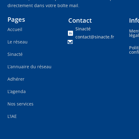
directement dans votre boîte mail.
Pages
Contact
Inf
Sinacté
Accueil
Ment
léga
contact@sinacte.fr
Le réseau
Poli
conf
Sinacté
L’annuaire du réseau
Adhérer
L’agenda
Nos services
L’IAE