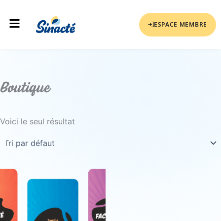
Aller
Menu
au
ESPACE MEMBRE
contenu
Boutique
Voici le seul résultat